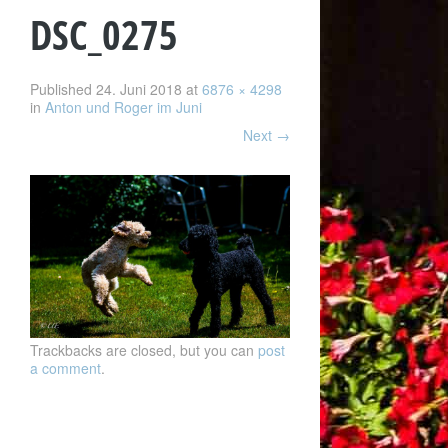
DSC_0275
Published
24. Juni 2018
at
6876 × 4298
in
Anton und Roger im Juni
Next
→
Trackbacks are closed, but you can
post
a comment
.