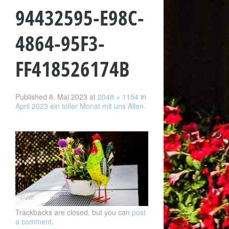
94432595-E98C-
4864-95F3-
FF418526174B
Published
8. Mai 2023
at
2048 × 1154
in
April 2023 ein toller Monat mit uns Allen.
Trackbacks are closed, but you can
post
a comment
.