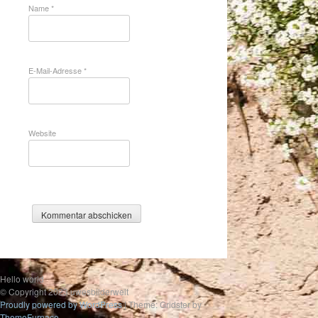
Name
*
E-Mail-Adresse
*
Website
Hello world
© Copyright 2023 uwesbilderwelt
Proudly powered by WordPress
|
Theme: Gridster by
ThemeFurnace
.