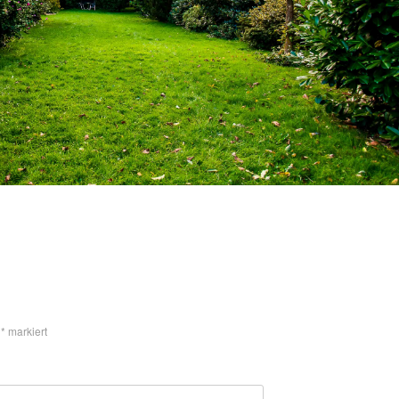
t
*
markiert