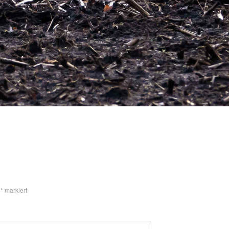
t
*
markiert