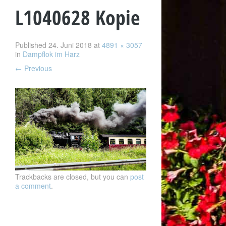
L1040628 Kopie
Published
24. Juni 2018
at
4891 × 3057
in
Dampflok im Harz
←
Previous
Trackbacks are closed, but you can
post
a comment
.