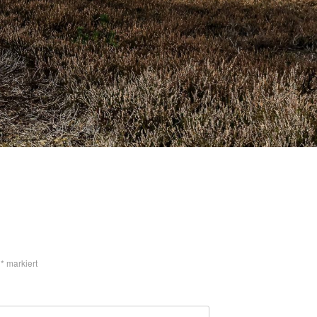
t
*
markiert