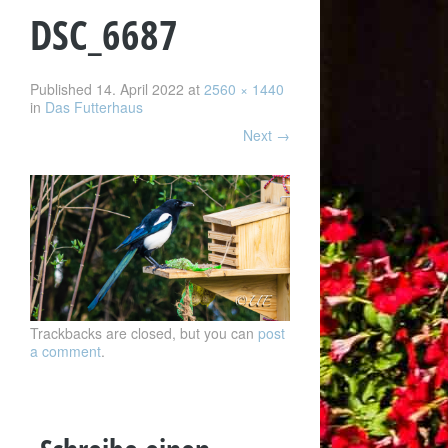
DSC_6687
Published
14. April 2022
at
2560 × 1440
in
Das Futterhaus
Next
→
Trackbacks are closed, but you can
post
a comment
.