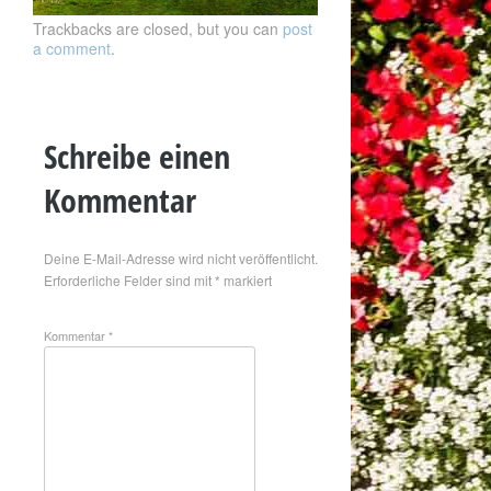
Trackbacks are closed, but you can
post
a comment
.
Schreibe einen
Kommentar
Deine E-Mail-Adresse wird nicht veröffentlicht.
Erforderliche Felder sind mit
*
markiert
Kommentar
*