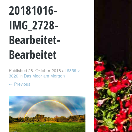
20181016-
IMG_2728-
Bearbeitet-
Bearbeitet
Published
28. Oktober 2018
at
6859 ×
3626
in
Das Moor am Morgen
←
Previous