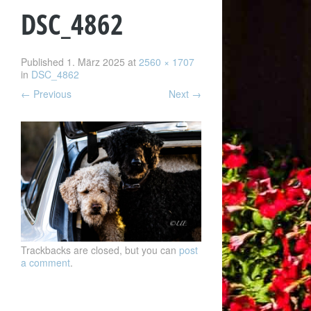
DSC_4862
Published
1. März 2025
at
2560 × 1707
in
DSC_4862
←
Previous
Next
→
Trackbacks are closed, but you can
post
a comment
.