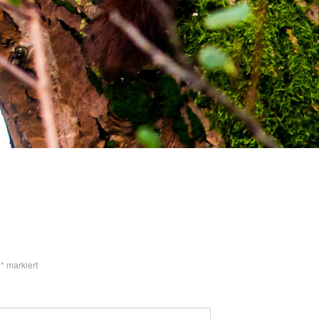
t
*
markiert