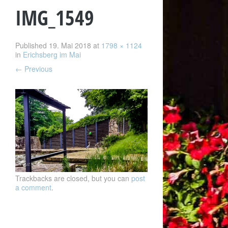
IMG_1549
Published
19. Mai 2018
at
1798 × 1124
in
Erichsberg im Mai
←
Previous
Trackbacks are closed, but you can
post
a comment
.