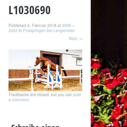
L1030690
Published
4. Februar 2018
at
3595 ×
2022
in
Freispringen bei Langemeier
Next
→
Trackbacks are closed, but you can
post
a comment
.