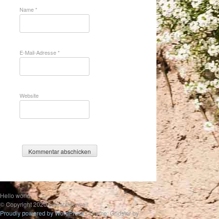
Name
*
E-Mail-Adresse
*
Website
Hello world
© Copyright 2020 uwesbilderwelt
Proudly powered by WordPress
|
Theme: Gridster by