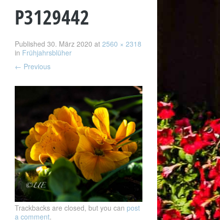
P3129442
Published
30. März 2020
at
2560 × 2318
in
Frühjahrsblüher
←
Previous
Trackbacks are closed, but you can
post
a comment
.