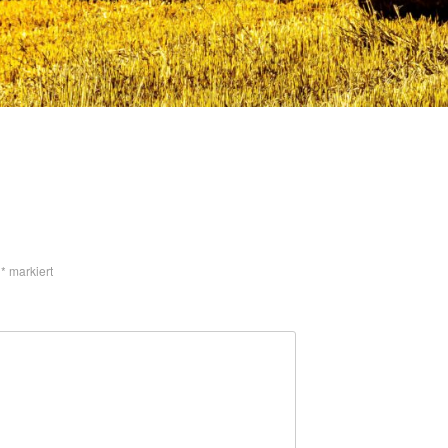
t
*
markiert