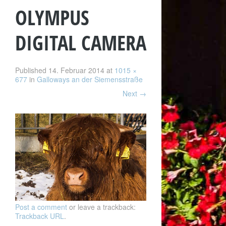
OLYMPUS
DIGITAL CAMERA
Published
14. Februar 2014
at
1015 ×
677
in
Galloways an der Siemensstraße
Next
→
Post a comment
or leave a trackback:
Trackback URL
.