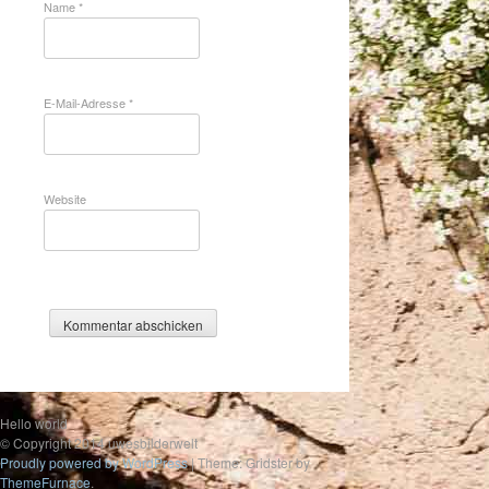
Name
*
E-Mail-Adresse
*
Website
Hello world
© Copyright 2014 uwesbilderwelt
Proudly powered by WordPress
|
Theme: Gridster by
ThemeFurnace
.