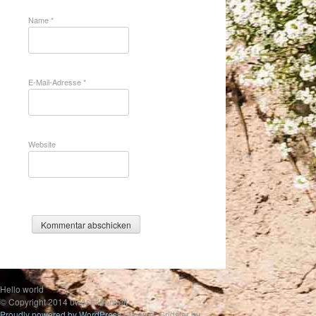
Name
*
E-Mail-Adresse
*
Website
Hello world
© Copyright 2014 uwesbilderwelt
Proudly powered by WordPress
|
Theme: Gridster by