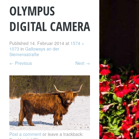
OLYMPUS
DIGITAL CAMERA
Published
14. Februar 2014
at
1574 ×
1073
in
Galloways an der
Siemensstraße
←
Previous
Next
→
Post a comment
or leave a trackback: