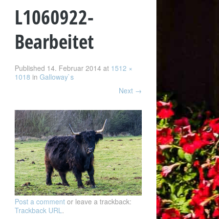
L1060922-
Bearbeitet
Published
14. Februar 2014
at
1512 ×
1018
in
Galloway`s
Next
→
Post a comment
or leave a trackback:
Trackback URL
.