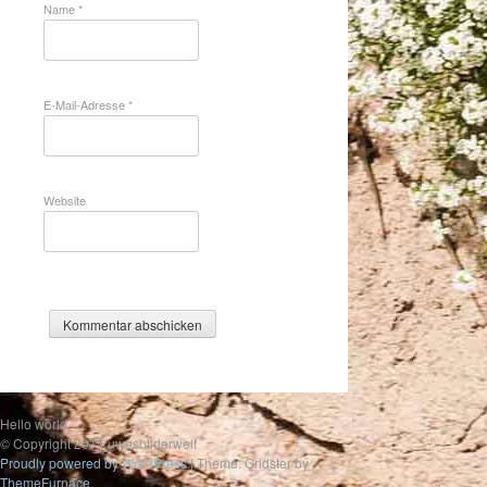
Name
*
E-Mail-Adresse
*
Website
Hello world
© Copyright 2014 uwesbilderwelt
Proudly powered by WordPress
|
Theme: Gridster by
ThemeFurnace
.