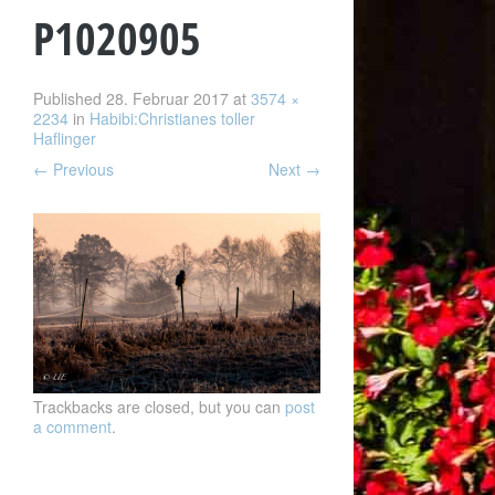
P1020905
Published
28. Februar 2017
at
3574 ×
2234
in
Habibi:Christianes toller
Haflinger
←
Previous
Next
→
Trackbacks are closed, but you can
post
a comment
.