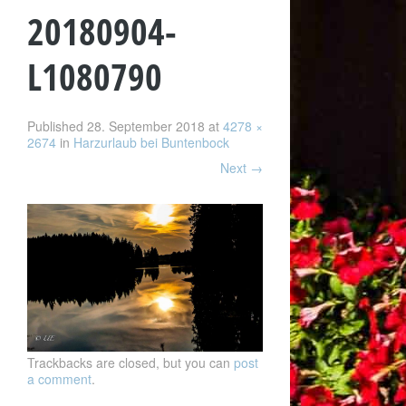
20180904-
L1080790
Published
28. September 2018
at
4278 ×
2674
in
Harzurlaub bei Buntenbock
Next
→
Trackbacks are closed, but you can
post
a comment
.