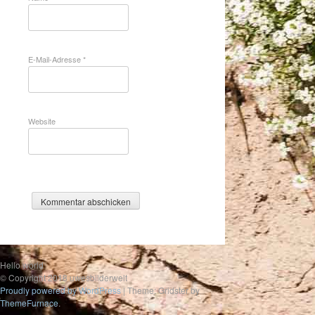
E-Mail-Adresse
*
Website
Hello world
© Copyright 2018 uwesbilderwelt
Proudly powered by WordPress
|
Theme: Gridster by
ThemeFurnace
.