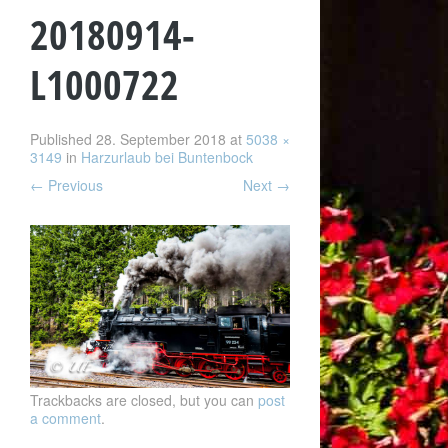
20180914-
L1000722
Published
28. September 2018
at
5038 ×
3149
in
Harzurlaub bei Buntenbock
←
Previous
Next
→
Trackbacks are closed, but you can
post
a comment
.