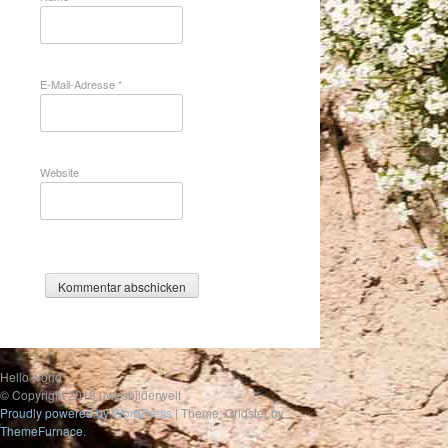
E-Mail-Adresse
*
Website
Hello world
© Copyright 2018 uwesbilderwelt
Proudly powered by WordPress
|
Theme: Gridster by
ThemeFurnace
.