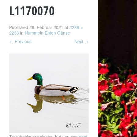
L1170070
Published
26. Februar 2021
at
2236 ×
2236
in
Hummeln Enten Gänse
←
Previous
Next
→
Trackbacks are closed, but you can
post