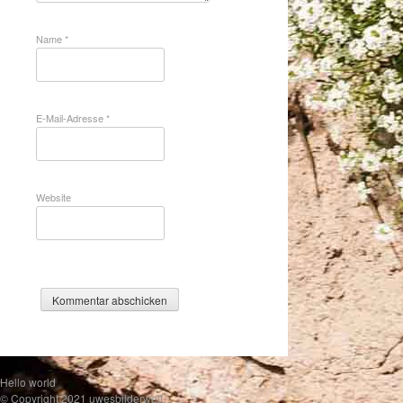
Name
*
E-Mail-Adresse
*
Website
Hello world
© Copyright 2021 uwesbilderwelt