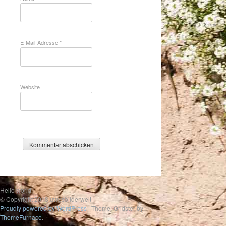
E-Mail-Adresse
*
Website
Hello world
© Copyright 2018 uwesbilderwelt
Proudly powered by WordPress
|
Theme: Gridster by
ThemeFurnace
.