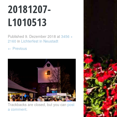
20181207-
L1010513
Published
9. Dezember 2018
at
3456 ×
2160
in
Lichterfest in Neustadt
←
Previous
Trackbacks are closed, but you can
post
a comment
.