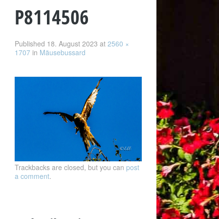
P8114506
Published
18. August 2023
at
2560 ×
1707
in
Mäusebussard
Trackbacks are closed, but you can
post
a comment
.