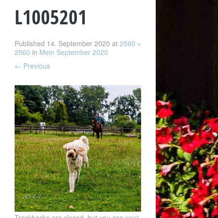
L1005201
Published
14. September 2020
at
2560 ×
2560
in
Mein September 2020
←
Previous
Trackbacks are closed, but you can
post