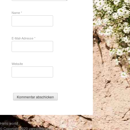
Name
*
E-Mail-Adresse
*
Website
Hello world
© Copyright 2020 uwesbilderwelt