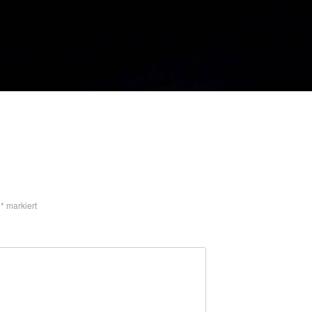
t
*
markiert