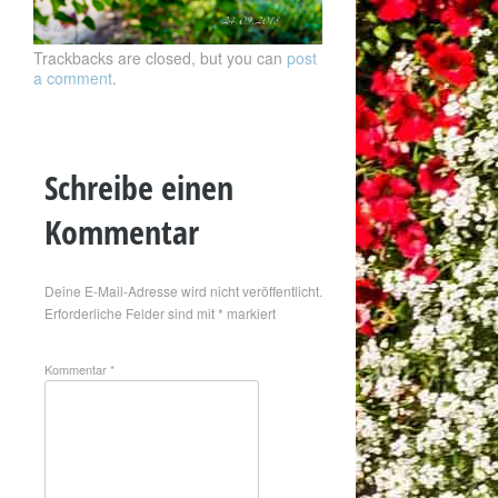
Trackbacks are closed, but you can
post
a comment
.
Schreibe einen
Kommentar
Deine E-Mail-Adresse wird nicht veröffentlicht.
Erforderliche Felder sind mit
*
markiert
Kommentar
*