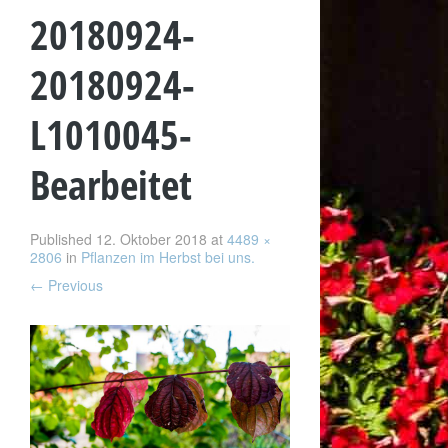
20180924-
20180924-
L1010045-
Bearbeitet
Published
12. Oktober 2018
at
4489 ×
2806
in
Pflanzen im Herbst bei uns.
←
Previous