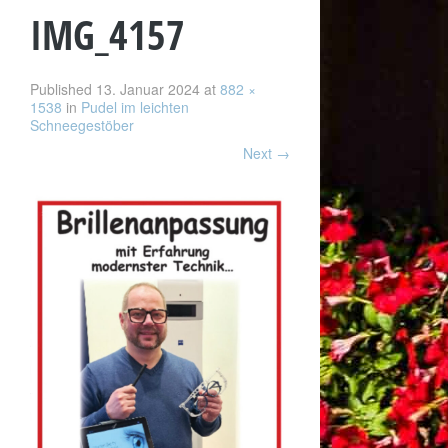
IMG_4157
Published
13. Januar 2024
at
882 ×
1538
in
Pudel im leichten
Schneegestöber
Next
→