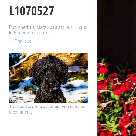
L1070527
Published
10. März 2018
at
5061 × 3163
in
Roger wie er so ist!
←
Previous
Trackbacks are closed, but you can
post
a comment
.