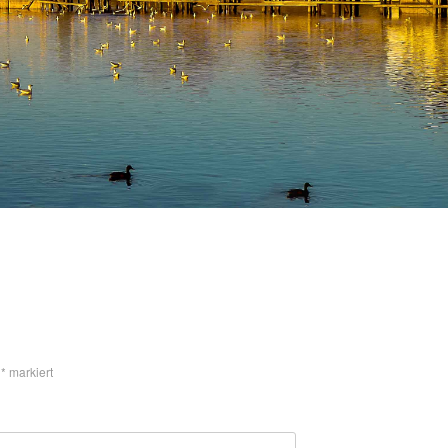
t
*
markiert