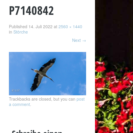
P7140842
Published
14. Juli 2022
at
2560 × 1440
in
Störche
Next
→
Trackbacks are closed, but you can
post
a comment
.