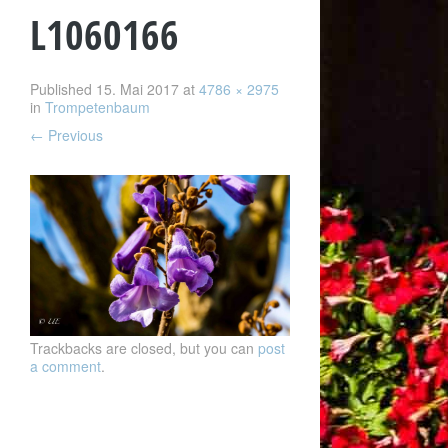
L1060166
Published
15. Mai 2017
at
4786 × 2975
in
Trompetenbaum
←
Previous
Trackbacks are closed, but you can
post
a comment
.