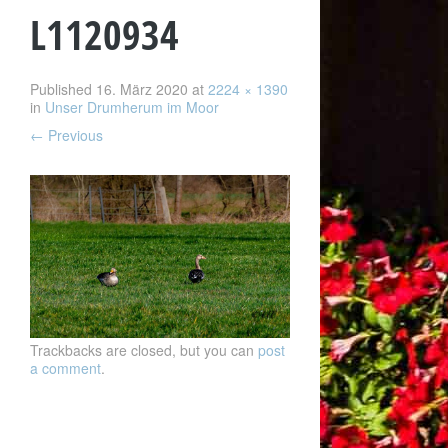
L1120934
Published
16. März 2020
at
2224 × 1390
in
Unser Drumherum im Moor
←
Previous
Trackbacks are closed, but you can
post
a comment
.