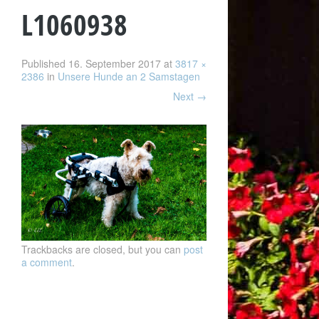
L1060938
Published
16. September 2017
at
3817 ×
2386
in
Unsere Hunde an 2 Samstagen
Next
→
Trackbacks are closed, but you can
post
a comment
.