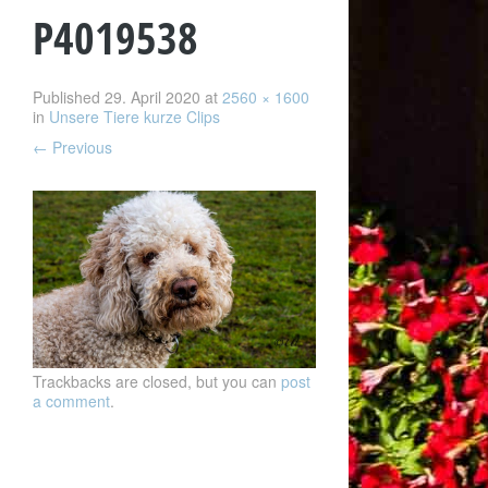
P4019538
Published
29. April 2020
at
2560 × 1600
in
Unsere Tiere kurze Clips
←
Previous
Trackbacks are closed, but you can
post
a comment
.