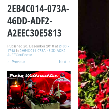
2EB4C014-073A-
46DD-ADF2-
A2EEC30E5813
Published
20. Dezember 2018
at
2480 ×
1748
in
2EB4C014-073A-46DD-ADF2-
A2EEC30E5813
←
Previous
Next
→