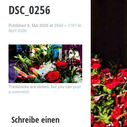
DSC_0256
Published
9. Mai 2026
at
2560 × 1707
in
April 2026
Trackbacks are closed, but you can
post
a comment
.
Schreibe einen