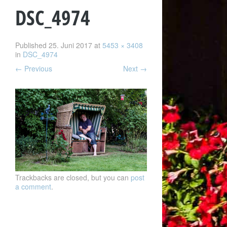
DSC_4974
Published
25. Juni 2017
at
5453 × 3408
in
DSC_4974
←
Previous
Next
→
Trackbacks are closed, but you can
post
a comment
.