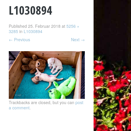
L1030894
Published
25. Februar 2018
at
5256 ×
3285
in
L1030894
←
Previous
Next
→
Trackbacks are closed, but you can
post
a comment
.