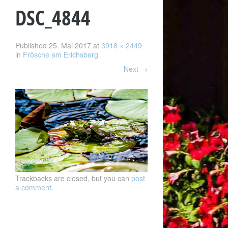
DSC_4844
Published
25. Mai 2017
at
3918 × 2449
in
Frösche am Erichsberg
Next
→
Trackbacks are closed, but you can
post
a comment
.