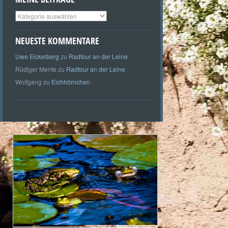
Meine
Beiträge
NEUESTE KOMMENTARE
Uwe Eickelberg
zu
Radtour an der Leine
Rüdiger Mente
zu
Radtour an der Leine
Wolfgang
zu
Eichhörnchen