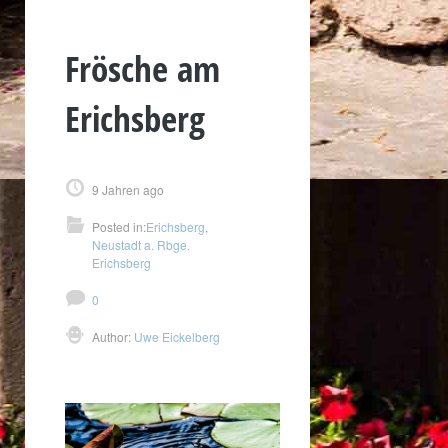
Frösche am
Erichsberg
9 Jahren ago
Posted in:
Erichsberg
,
Neustadt a. Rbge.
Erichsberg
0
Author:
Uwe Eickelberg