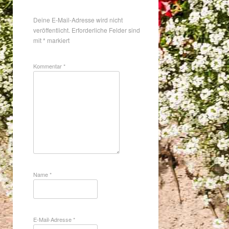
Deine E-Mail-Adresse wird nicht
veröffentlicht.
Erforderliche Felder sind
mit
*
markiert
Kommentar
*
Name
*
E-Mail-Adresse
*