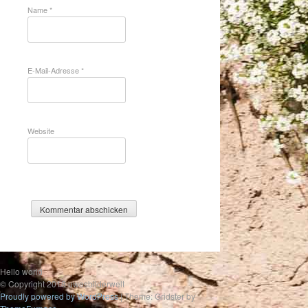
Name
*
E-Mail-Adresse
*
Website
Hello world
© Copyright 2018 uwesbilderwelt
Proudly powered by WordPress
|
Theme: Gridster by