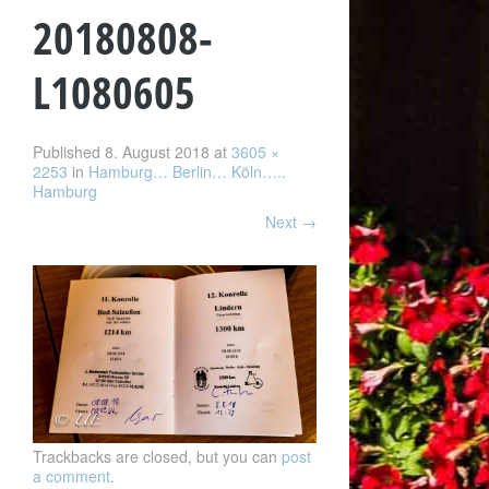
20180808-
L1080605
Published
8. August 2018
at
3605 ×
2253
in
Hamburg… Berlin… Köln…..
Hamburg
Next
→
Trackbacks are closed, but you can
post
a comment
.