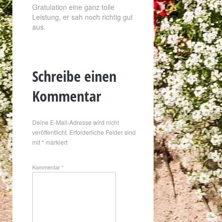
Gratulation eine ganz tolle
Leistung, er sah noch richtig gut
aus.
Schreibe einen
Kommentar
Deine E-Mail-Adresse wird nicht
veröffentlicht.
Erforderliche Felder sind
mit
*
markiert
Kommentar
*