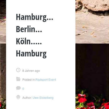
Hamburg…
Berlin…
Köln…..
Hamburg
8 Jahren ago
Posted in:
Radsport Event
0
Author:
Uwe Eickelberg