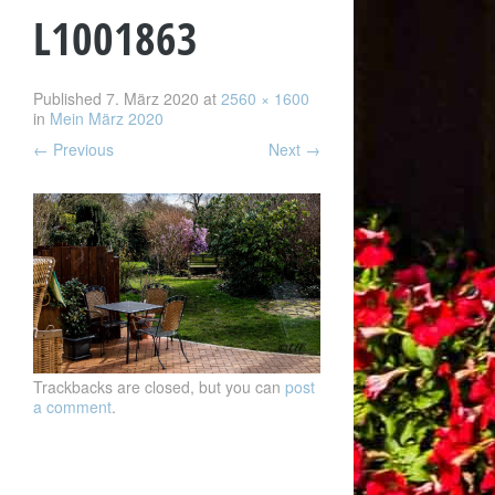
L1001863
Published
7. März 2020
at
2560 × 1600
in
Mein März 2020
←
Previous
Next
→
Trackbacks are closed, but you can
post
a comment
.