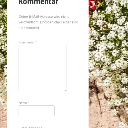
Kommentar
Deine E-Mail-Adresse wird nicht
veröffentlicht.
Erforderliche Felder sind
mit
*
markiert
Kommentar
*
Name
*
E-Mail-Adresse
*