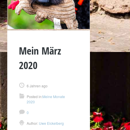
Mein März
2020
6 Jahren ago
Posted in:
Meine Monate
2020
0
Author:
Uwe Eickelberg