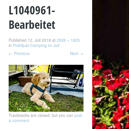
L1040961-
Bearbeitet
Published
12. Juli 2018
at
2926 × 1829
in
Prahljust-Camping im Juli
←
Previous
Next
→
Trackbacks are closed, but you can
post
a comment
.