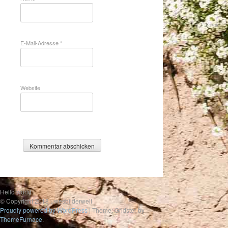
E-Mail-Adresse
*
Website
Hello world
© Copyright 2018 uwesbilderwelt
Proudly powered by WordPress
|
Theme: Gridster by
ThemeFurnace
.