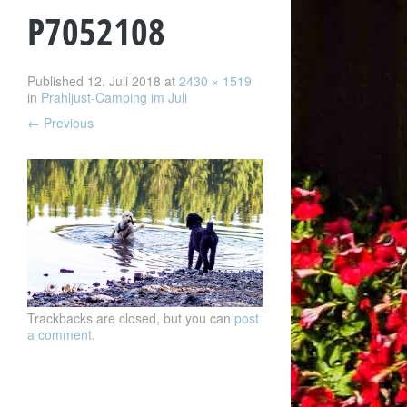
P7052108
Published
12. Juli 2018
at
2430 × 1519
in
Prahljust-Camping im Juli
←
Previous
Trackbacks are closed, but you can
post
a comment
.