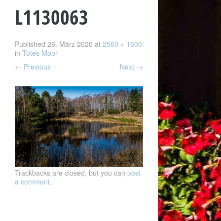
L1130063
Published
26. März 2020
at
2560 × 1600
in
Totes Moor
←
Previous
Next
→
Trackbacks are closed, but you can
post
a comment
.