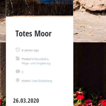
Totes Moor
6 Jahren ago
Posted in:
Neustadt a.
Rbge. und Umgebung
0
Author:
Uwe Eickelberg
26.03.2020