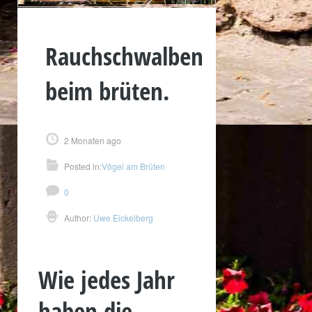
Rauchschwalben
beim brüten.
2 Monaten ago
Posted in:
Vögel am Brüten
0
Author:
Uwe Eickelberg
Wie jedes Jahr
haben die