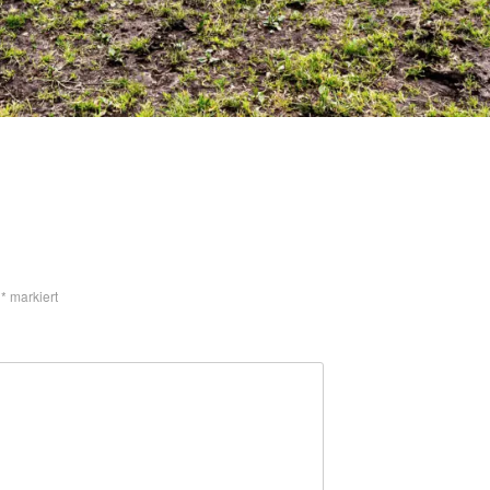
t
*
markiert